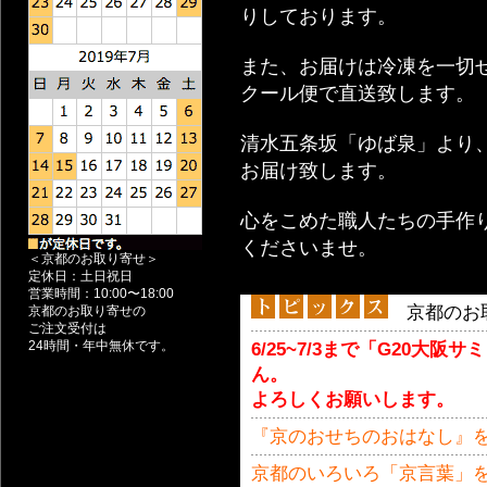
りしております。
また、お届けは冷凍を一切
クール便で直送致します。
清水五条坂「ゆば泉」より
お届け致します。
心をこめた職人たちの手作
くださいませ。
＜京都のお取り寄せ＞
定休日：土日祝日
営業時間：10:00〜18:00
京都のお取
京都のお取り寄せの
ご注文受付は
24時間・年中無休です。
6/25~7/3まで「G20大
ん。
よろしくお願いします。
『京のおせちのおはなし』
京都のいろいろ「京言葉」