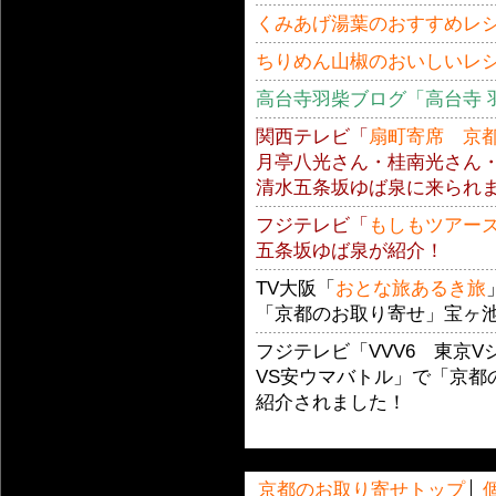
くみあげ湯葉のおすすめレ
ちりめん山椒のおいしいレ
高台寺羽柴ブログ「高台寺 
関西テレビ「
扇町寄席 京
月亭八光さん・桂南光さん
清水五条坂ゆば泉に来られ
フジテレビ「
もしもツアー
五条坂ゆば泉が紹介！
TV大阪「
おとな旅あるき旅
「京都のお取り寄せ」宝ヶ池
フジテレビ「VVV6 東京
VS安ウマバトル」で「京都
紹介されました！
京都のお取り寄せトップ